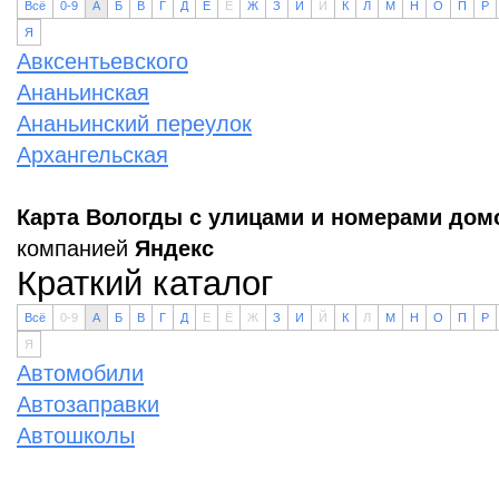
Всё
0-9
А
Б
В
Г
Д
Е
Ё
Ж
З
И
Й
К
Л
М
Н
О
П
Р
Я
Авксентьевского
Ананьинская
Ананьинский переулок
Архангельская
Карта Вологды с улицами и номерами дом
компанией
Яндекс
Краткий каталог
Всё
0-9
А
Б
В
Г
Д
Е
Ё
Ж
З
И
Й
К
Л
М
Н
О
П
Р
Я
Автомобили
Автозаправки
Автошколы