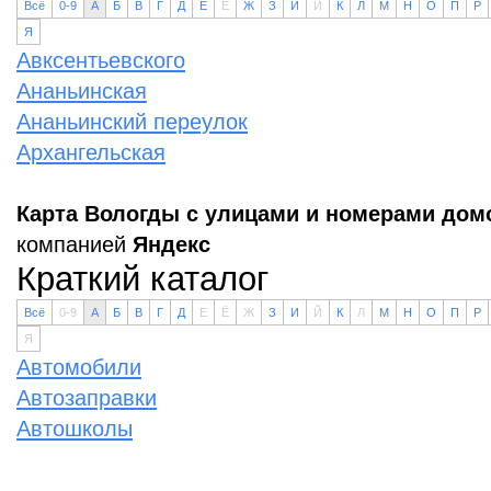
Всё
0-9
А
Б
В
Г
Д
Е
Ё
Ж
З
И
Й
К
Л
М
Н
О
П
Р
Я
Авксентьевского
Ананьинская
Ананьинский переулок
Архангельская
Карта Вологды с улицами и номерами дом
компанией
Яндекс
Краткий каталог
Всё
0-9
А
Б
В
Г
Д
Е
Ё
Ж
З
И
Й
К
Л
М
Н
О
П
Р
Я
Автомобили
Автозаправки
Автошколы