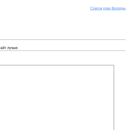
Список улиц Вологды
сайт лучше.