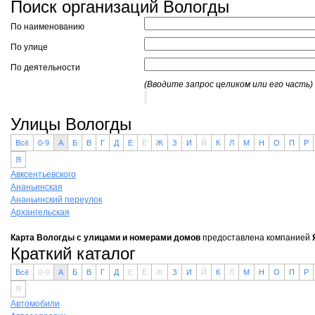
Поиск организаций Вологды
По наименованию
По улице
По деятельности
(Вводите запрос целиком или его часть)
Улицы Вологды
Всё
0-9
А
Б
В
Г
Д
Е
Ё
Ж
З
И
Й
К
Л
М
Н
О
П
Р
Я
Авксентьевского
Ананьинская
Ананьинский переулок
Архангельская
Карта Вологды с улицами и номерами домов
предоставлена компанией
Краткий каталог
Всё
0-9
А
Б
В
Г
Д
Е
Ё
Ж
З
И
Й
К
Л
М
Н
О
П
Р
Я
Автомобили