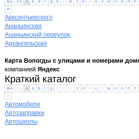
Всё
0-9
А
Б
В
Г
Д
Е
Ё
Ж
З
И
Й
К
Л
М
Н
О
П
Р
Я
Авксентьевского
Ананьинская
Ананьинский переулок
Архангельская
Карта Вологды с улицами и номерами дом
компанией
Яндекс
Краткий каталог
Всё
0-9
А
Б
В
Г
Д
Е
Ё
Ж
З
И
Й
К
Л
М
Н
О
П
Р
Я
Автомобили
Автозаправки
Автошколы