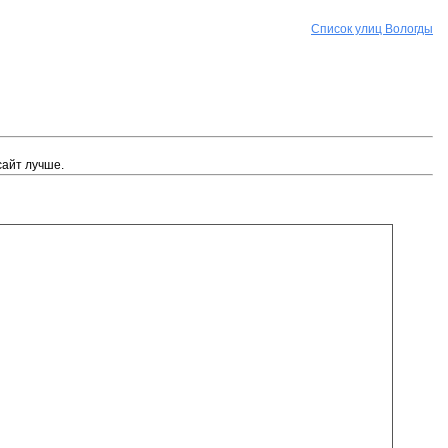
Список улиц Вологды
сайт лучше.