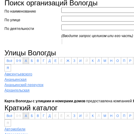
Поиск организаций Вологды
По наименованию
По улице
По деятельности
(Вводите запрос целиком или его часть)
Улицы Вологды
Всё
0-9
А
Б
В
Г
Д
Е
Ё
Ж
З
И
Й
К
Л
М
Н
О
П
Р
Я
Авксентьевского
Ананьинская
Ананьинский переулок
Архангельская
Карта Вологды с улицами и номерами домов
предоставлена компанией
Краткий каталог
Всё
0-9
А
Б
В
Г
Д
Е
Ё
Ж
З
И
Й
К
Л
М
Н
О
П
Р
Я
Автомобили