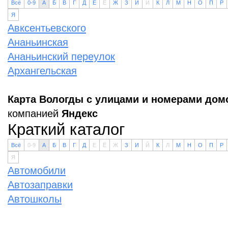
Всё
0-9
А
Б
В
Г
Д
Е
Ё
Ж
З
И
Й
К
Л
М
Н
О
П
Р
Я
Авксентьевского
Ананьинская
Ананьинский переулок
Архангельская
Карта Вологды с улицами и номерами дом
компанией
Яндекс
Краткий каталог
Всё
0-9
А
Б
В
Г
Д
Е
Ё
Ж
З
И
Й
К
Л
М
Н
О
П
Р
Я
Автомобили
Автозаправки
Автошколы