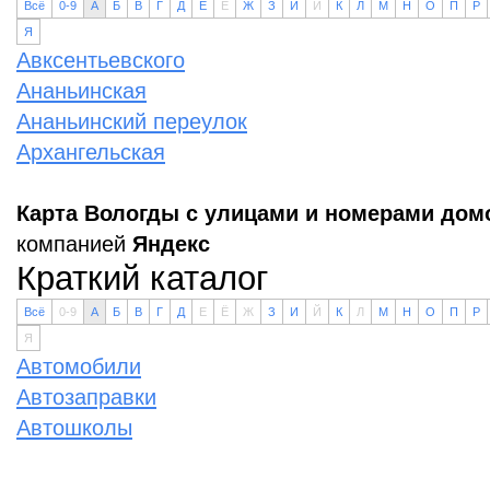
Всё
0-9
А
Б
В
Г
Д
Е
Ё
Ж
З
И
Й
К
Л
М
Н
О
П
Р
Я
Авксентьевского
Ананьинская
Ананьинский переулок
Архангельская
Карта Вологды с улицами и номерами дом
компанией
Яндекс
Краткий каталог
Всё
0-9
А
Б
В
Г
Д
Е
Ё
Ж
З
И
Й
К
Л
М
Н
О
П
Р
Я
Автомобили
Автозаправки
Автошколы