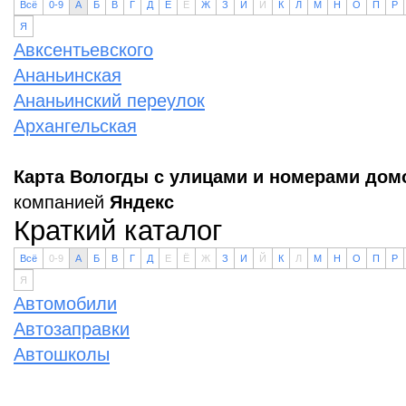
Всё
0-9
А
Б
В
Г
Д
Е
Ё
Ж
З
И
Й
К
Л
М
Н
О
П
Р
Я
Авксентьевского
Ананьинская
Ананьинский переулок
Архангельская
Карта Вологды с улицами и номерами дом
компанией
Яндекс
Краткий каталог
Всё
0-9
А
Б
В
Г
Д
Е
Ё
Ж
З
И
Й
К
Л
М
Н
О
П
Р
Я
Автомобили
Автозаправки
Автошколы