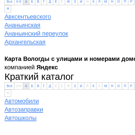
Всё
0-9
А
Б
В
Г
Д
Е
Ё
Ж
З
И
Й
К
Л
М
Н
О
П
Р
Я
Авксентьевского
Ананьинская
Ананьинский переулок
Архангельская
Карта Вологды с улицами и номерами дом
компанией
Яндекс
Краткий каталог
Всё
0-9
А
Б
В
Г
Д
Е
Ё
Ж
З
И
Й
К
Л
М
Н
О
П
Р
Я
Автомобили
Автозаправки
Автошколы