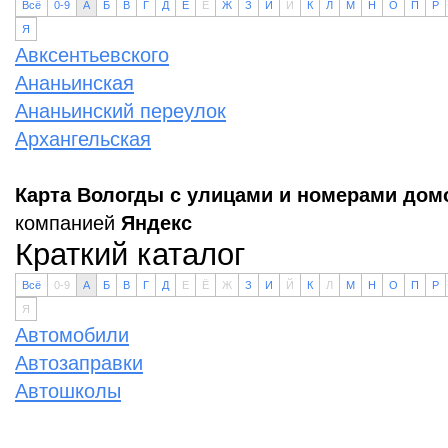
Всё
0-9
А
Б
В
Г
Д
Е
Ё
Ж
З
И
Й
К
Л
М
Н
О
П
Р
Я
Авксентьевского
Ананьинская
Ананьинский переулок
Архангельская
Карта Вологды с улицами и номерами дом
компанией
Яндекс
Краткий каталог
Всё
0-9
А
Б
В
Г
Д
Е
Ё
Ж
З
И
Й
К
Л
М
Н
О
П
Р
Я
Автомобили
Автозаправки
Автошколы