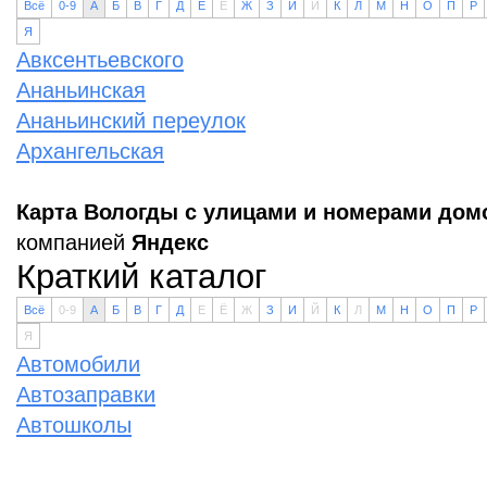
Всё
0-9
А
Б
В
Г
Д
Е
Ё
Ж
З
И
Й
К
Л
М
Н
О
П
Р
Я
Авксентьевского
Ананьинская
Ананьинский переулок
Архангельская
Карта Вологды с улицами и номерами дом
компанией
Яндекс
Краткий каталог
Всё
0-9
А
Б
В
Г
Д
Е
Ё
Ж
З
И
Й
К
Л
М
Н
О
П
Р
Я
Автомобили
Автозаправки
Автошколы