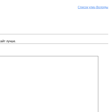
Список улиц Вологды
сайт лучше.