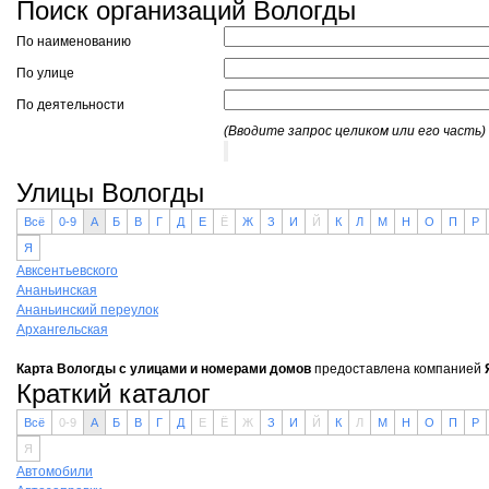
Поиск организаций Вологды
По наименованию
По улице
По деятельности
(Вводите запрос целиком или его часть)
Улицы Вологды
Всё
0-9
А
Б
В
Г
Д
Е
Ё
Ж
З
И
Й
К
Л
М
Н
О
П
Р
Я
Авксентьевского
Ананьинская
Ананьинский переулок
Архангельская
Карта Вологды с улицами и номерами домов
предоставлена компанией
Краткий каталог
Всё
0-9
А
Б
В
Г
Д
Е
Ё
Ж
З
И
Й
К
Л
М
Н
О
П
Р
Я
Автомобили