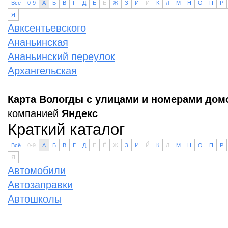
Всё
0-9
А
Б
В
Г
Д
Е
Ё
Ж
З
И
Й
К
Л
М
Н
О
П
Р
Я
Авксентьевского
Ананьинская
Ананьинский переулок
Архангельская
Карта Вологды с улицами и номерами дом
компанией
Яндекс
Краткий каталог
Всё
0-9
А
Б
В
Г
Д
Е
Ё
Ж
З
И
Й
К
Л
М
Н
О
П
Р
Я
Автомобили
Автозаправки
Автошколы