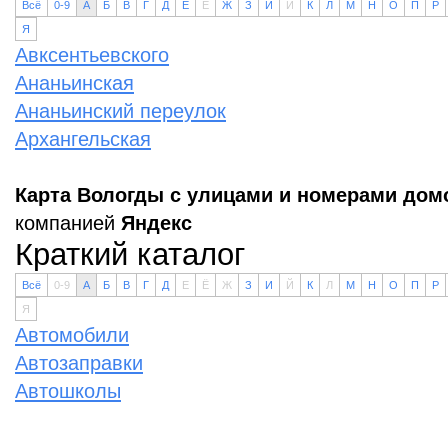
Всё
0-9
А
Б
В
Г
Д
Е
Ё
Ж
З
И
Й
К
Л
М
Н
О
П
Р
Я
Авксентьевского
Ананьинская
Ананьинский переулок
Архангельская
Карта Вологды с улицами и номерами дом
компанией
Яндекс
Краткий каталог
Всё
0-9
А
Б
В
Г
Д
Е
Ё
Ж
З
И
Й
К
Л
М
Н
О
П
Р
Я
Автомобили
Автозаправки
Автошколы