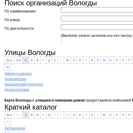
Поиск организаций Вологды
По наименованию
По улице
По деятельности
(Вводите запрос целиком или его часть)
Улицы Вологды
Всё
0-9
А
Б
В
Г
Д
Е
Ё
Ж
З
И
Й
К
Л
М
Н
О
П
Р
Я
Авксентьевского
Ананьинская
Ананьинский переулок
Архангельская
Карта Вологды с улицами и номерами домов
предоставлена компанией
Краткий каталог
Всё
0-9
А
Б
В
Г
Д
Е
Ё
Ж
З
И
Й
К
Л
М
Н
О
П
Р
Я
Автомобили