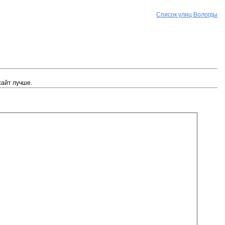
Список улиц Вологды
сайт лучше.