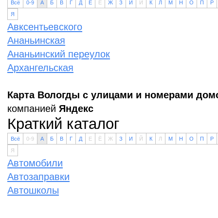
Всё
0-9
А
Б
В
Г
Д
Е
Ё
Ж
З
И
Й
К
Л
М
Н
О
П
Р
Я
Авксентьевского
Ананьинская
Ананьинский переулок
Архангельская
Карта Вологды с улицами и номерами дом
компанией
Яндекс
Краткий каталог
Всё
0-9
А
Б
В
Г
Д
Е
Ё
Ж
З
И
Й
К
Л
М
Н
О
П
Р
Я
Автомобили
Автозаправки
Автошколы