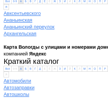
Всё
0-9
А
Б
В
Г
Д
Е
Ё
Ж
З
И
Й
К
Л
М
Н
О
П
Р
Я
Авксентьевского
Ананьинская
Ананьинский переулок
Архангельская
Карта Вологды с улицами и номерами дом
компанией
Яндекс
Краткий каталог
Всё
0-9
А
Б
В
Г
Д
Е
Ё
Ж
З
И
Й
К
Л
М
Н
О
П
Р
Я
Автомобили
Автозаправки
Автошколы