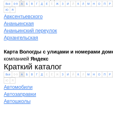
Всё
0-9
А
Б
В
Г
Д
Е
Ё
Ж
З
И
Й
К
Л
М
Н
О
П
Р
Ю
Я
Авксентьевского
Ананьинская
Ананьинский переулок
Архангельская
Карта Вологды с улицами и номерами дом
компанией
Яндекс
Краткий каталог
Всё
0-9
А
Б
В
Г
Д
Е
Ё
Ж
З
И
Й
К
Л
М
Н
О
П
Р
Ю
Я
Автомобили
Автозаправки
Автошколы