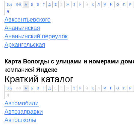
Всё
0-9
А
Б
В
Г
Д
Е
Ё
Ж
З
И
Й
К
Л
М
Н
О
П
Р
Я
Авксентьевского
Ананьинская
Ананьинский переулок
Архангельская
Карта Вологды с улицами и номерами дом
компанией
Яндекс
Краткий каталог
Всё
0-9
А
Б
В
Г
Д
Е
Ё
Ж
З
И
Й
К
Л
М
Н
О
П
Р
Я
Автомобили
Автозаправки
Автошколы