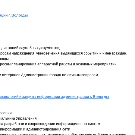
ции г. Вологды
ыдачи копий служебных документов;
вопросам награждения, увековечения выдающихся событий и имен граждан,
логды;
 вопросам планирования аппаратной работы и основных мероприятий
н и ветеранов Администрации города по личным вопросам
ехнологий и защиты информации администрации г. Вологды
авления
ачальника Управления
дела разработки и сопровождения информационных систем
ы информации и администрирования сети
по вопросам организационно-технического обеспечения выборов и ведения