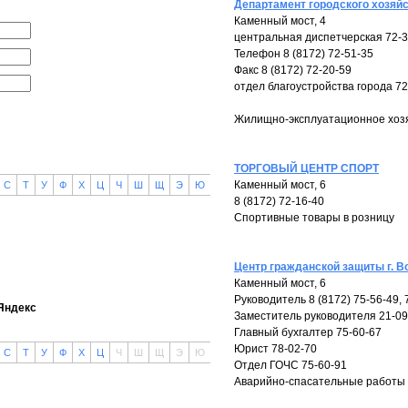
Департамент городского хозяйс
Каменный мост, 4
центральная диспетчерская 72-3
Телефон 8 (8172) 72-51-35
Факс 8 (8172) 72-20-59
отдел благоустройства города 72
Жилищно-эксплуатационное хоз
ТОРГОВЫЙ ЦЕНТР СПОРТ
Каменный мост, 6
С
Т
У
Ф
Х
Ц
Ч
Ш
Щ
Э
Ю
8 (8172) 72-16-40
Спортивные товары в розницу
Центр гражданской защиты г. 
Каменный мост, 6
Руководитель 8 (8172) 75-56-49, 
Яндекс
Заместитель руководителя 21-09
Главный бухгалтер 75-60-67
Юрист 78-02-70
С
Т
У
Ф
Х
Ц
Ч
Ш
Щ
Э
Ю
Отдел ГОЧС 75-60-91
Аварийно-спасательные работы