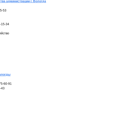
тва администрации г. Вологда
5-53
-15-34
яйство
Вологды
75-60-91
-43