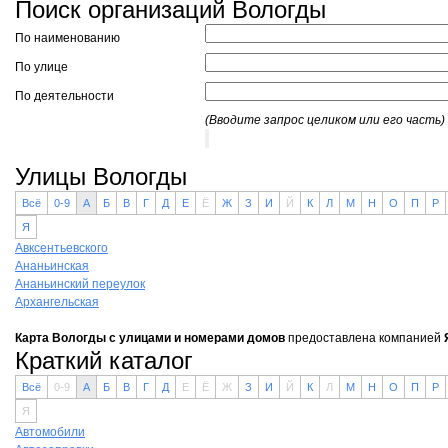
Поиск организаций Вологды
По наименованию
По улице
По деятельности
(Вводите запрос целиком или его часть)
Улицы Вологды
Всё
0-9
А
Б
В
Г
Д
Е
Ё
Ж
З
И
Й
К
Л
М
Н
О
П
Р
Я
Авксентьевского
Ананьинская
Ананьинский переулок
Архангельская
Карта Вологды с улицами и номерами домов
предоставлена компанией
Краткий каталог
Всё
0-9
А
Б
В
Г
Д
Е
Ё
Ж
З
И
Й
К
Л
М
Н
О
П
Р
Я
Автомобили