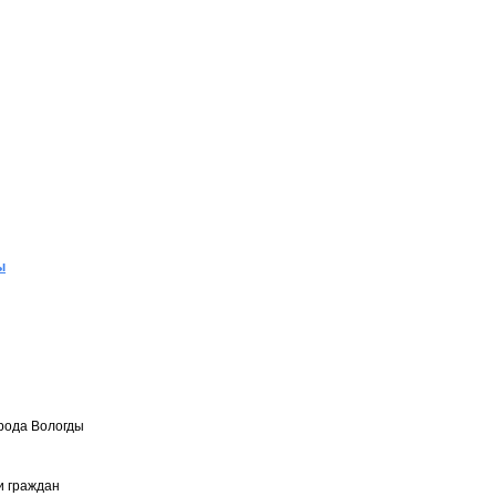
ы
рода Вологды
и граждан