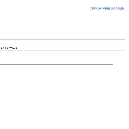
Список улиц Вологды
сайт лучше.